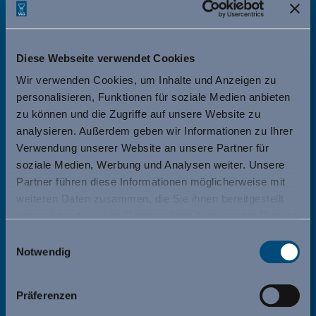
Mit dieser einmaligen Vielfalt wird der Bedarf
von der Gemeinschaftsverpflegung bis zur Top-
Gastronomie mit oder ohne Stern abgedeckt.
Diese Webseite verwendet Cookies
Wir verwenden Cookies, um Inhalte und Anzeigen zu
Unsere Lebensmittel sollen möglichst regional,
personalisieren, Funktionen für soziale Medien anbieten
saisonal und dennoch immer aus der ganzen
zu können und die Zugriffe auf unsere Website zu
Welt verfügbar sein. Dies verlangt von uns
analysieren. Außerdem geben wir Informationen zu Ihrer
extrem effiziente Beschaffungs-, Verkaufs- und
Verwendung unserer Website an unsere Partner für
soziale Medien, Werbung und Analysen weiter. Unsere
Logistiksysteme, ohne dass der persönliche
Partner führen diese Informationen möglicherweise mit
Kundenkontakt, die Beratung und die
weiteren Daten zusammen, die Sie ihnen bereitgestellt
Freundlichkeit im Umgang miteinander verloren
haben oder die sie im Rahmen Ihrer Nutzung der Dienste
gehen .
gesammelt haben.
Einwilligungsauswahl
Notwendig
„Billig“ können unsere Produkte deshalb nicht
sein, denn wir wollen den Verlust kulinarischer
Präferenzen
Schätze und gastronomischer Traditionen nicht